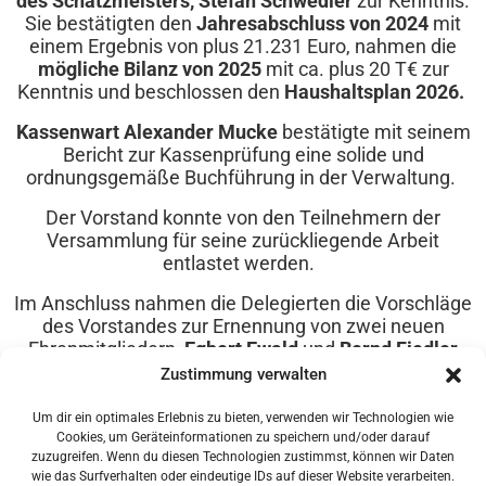
des Schatzmeisters, Stefan Schwedler
zur Kenntnis.
Sie bestätigten den
Jahresabschluss von 2024
mit
einem Ergebnis von plus 21.231 Euro, nahmen die
mögliche Bilanz von 2025
mit ca. plus 20 T€ zur
Kenntnis und beschlossen den
Haushaltsplan 2026.
Kassenwart Alexander Mucke
bestätigte mit seinem
Bericht zur Kassenprüfung eine solide und
ordnungsgemäße Buchführung in der Verwaltung.
Der Vorstand konnte von den Teilnehmern der
Versammlung für seine zurückliegende Arbeit
entlastet werden.
Im Anschluss nahmen die Delegierten die Vorschläge
des Vorstandes zur Ernennung von zwei neuen
Ehrenmitgliedern,
Egbert Ewald
und
Bernd Fiedler
einstimmig an.
Zustimmung verwalten
Mit der Wahl des
neuen Vorstandes
wurde die
Um dir ein optimales Erlebnis zu bieten, verwenden wir Technologien wie
Versammlung fortgesetzt. Die Delegierten wählten in
Cookies, um Geräteinformationen zu speichern und/oder darauf
geheimer Wahl jeweils einstimmig:
zuzugreifen. Wenn du diesen Technologien zustimmst, können wir Daten
wie das Surfverhalten oder eindeutige IDs auf dieser Website verarbeiten.