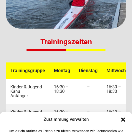
Trainingszeiten
Trainingsgruppe
Montag
Dienstag
Mittwoch
Kinder & Jugend
16:30 –
–
16:30 –
Kanu
18:30
18:30
Anfänger
Kinder & Jugend
16:30 –
–
16:30 –
Kanu
18:30
18:30
Zustimmung verwalten
Fortgeschrittene
Um dir ein optimales Erlebnis zu bieten, verwenden wir Technologien wie