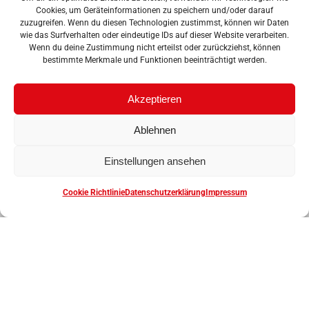
Cookies, um Geräteinformationen zu speichern und/oder darauf
zuzugreifen. Wenn du diesen Technologien zustimmst, können wir Daten
wie das Surfverhalten oder eindeutige IDs auf dieser Website verarbeiten.
Wenn du deine Zustimmung nicht erteilst oder zurückziehst, können
Trainingsgruppe
Montag
Dienstag
Mittwoch
bestimmte Merkmale und Funktionen beeinträchtigt werden.
Breitensport
–
–
–
Akzeptieren
Kanu
Anfänger
Ablehnen
Breitensport
18:30 –
–
–
Einstellungen ansehen
Kanu
20:00
Fortgeschrittene
Cookie Richtlinie
Datenschutzerklärung
Impressum
Trainingsgruppe
Montag
Dienstag
Mittwoch
Drachenboot
–
18:00 –
–
19:30